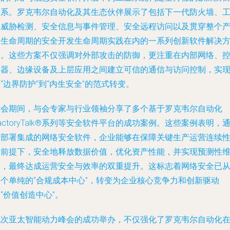
体系。罗克韦尔自动化及其生态伙伴展示了包括下一代防火墙、
业威胁检测、安全信息与事件管理、安全远程访问以及贯穿整个
品生命周期的安全开发生命周期实践在内的一系列创新软件解决
案。这些方案不仅强调对外部攻击的防御，更注重在内部网络、
制器、边缘设备及上层应用之间建立可信的通信与访问控制，实
“边界防护”到“内生安全”的范式转变。
峰会期间，与会专家与行业领袖分享了多个基于罗克韦尔自动化
actoryTalk®系列等安全软件平台的成功案例。这些案例表明，
过部署集成的网络安全软件，企业能够在保障关键生产运营连续
的前提下，安全地释放数据价值，优化资产性能，并实现预测性
护，最终达成运营安全与效率的双重提升。这标志着网络安全已
一个单纯的“合规成本中心”，转变为企业核心竞争力和创新驱动
“价值创造中心”。
此次亚太智能动力峰会的成功举办，不仅强化了罗克韦尔自动化