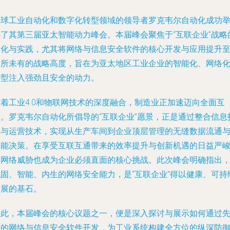
全球工业自动化和数字化转型领域的领导者罗克韦尔自动化成功
办了其第三届亚太智能动力峰会。本届峰会聚焦于“互联企业”战略
深化与实践，尤其将网络与信息安全软件的核心开发与应用提升
前所未有的战略高度，旨在为亚太地区工业企业的智能化、网络
转型注入强劲且安全的动力。
随着工业4.0和物联网技术的深度融合，制造业正加速迈向全面互
联。罗克韦尔自动化所倡导的“互联企业”愿景，正是通过整合信息
术与运营技术，实现从生产车间到企业顶层管理的无缝数据流通
智能决策。在享受互联互通带来的效率提升与创新机遇的日益严
的网络威胁也成为企业必须直面的核心挑战。此次峰会明确指出
稳固、智能、内生的网络安全能力，是“互联企业”得以健康、可持
发展的基石。
因此，本届峰会的核心议题之一，便是深入探讨与展示如何通过
进的网络与信息安全软件开发，为工业系统构建全方位的纵深防