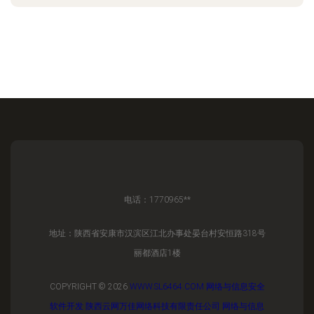
电话：1770965**
地址：陕西省安康市汉滨区江北办事处晏台村安恒路318号
丽都酒店1楼
COPYRIGHT © 2026
WWW.SL6464.COM
网络与信息安全
软件开发
陕西云网万佳网络科技有限责任公司
网络与信息