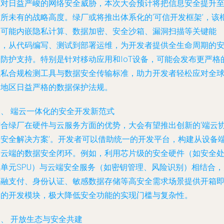
面对日益严峻的网络安全威胁，本次大会预计将把信息安全提升
前所未有的战略高度。绿厂或将推出体系化的‘可信开发框架’，该
架可能内嵌隐私计算、数据加密、安全沙箱、漏洞扫描等关键能
力，从代码编写、测试到部署运维，为开发者提供全生命周期的
全防护支持。特别是针对移动应用和IoT设备，可能会发布更严格
隐私合规检测工具与数据安全传输标准，助力开发者轻松应对全
各地区日益严格的数据保护法规。
三、 端云一体化的安全开发新范式
结合绿厂在硬件与云服务方面的优势，大会有望推出创新的‘端云
同安全解决方案’。开发者可以借助统一的开发平台，构建从设备
到云端的数据安全闭环。例如，利用芯片级的安全硬件（如安全
理单元SPU）与云端安全服务（如密钥管理、风险识别）相结合，
金融支付、身份认证、敏感数据存储等高安全需求场景提供开箱
用的开发模块，极大降低安全功能的实现门槛与复杂性。
、 开放生态与安全共建