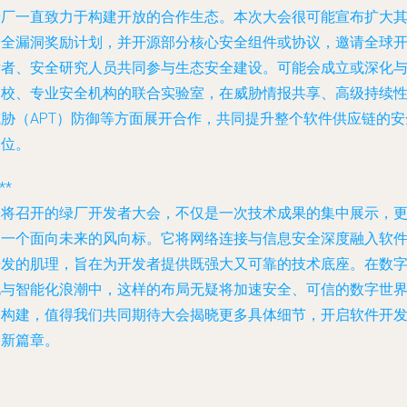
绿厂一直致力于构建开放的合作生态。本次大会很可能宣布扩大
安全漏洞奖励计划，并开源部分核心安全组件或协议，邀请全球
发者、安全研究人员共同参与生态安全建设。可能会成立或深化
高校、专业安全机构的联合实验室，在威胁情报共享、高级持续
威胁（APT）防御等方面展开合作，共同提升整个软件供应链的安
水位。
**
即将召开的绿厂开发者大会，不仅是一次技术成果的集中展示，
是一个面向未来的风向标。它将网络连接与信息安全深度融入软
开发的肌理，旨在为开发者提供既强大又可靠的技术底座。在数
化与智能化浪潮中，这样的布局无疑将加速安全、可信的数字世
的构建，值得我们共同期待大会揭晓更多具体细节，开启软件开
的新篇章。