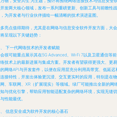
联万物，安全共生’为主题，预计将围绕网络连接技术与信息安全
件开发两大核心领域，发布一系列重磅更新、创新工具与前瞻性
略，为开发者与行业伙伴描绘一幅清晰的技术演进蓝图。
诸多亮点值得期待，尤其是在网络与信息安全软件开发方面，大
或将呈现以下关键趋势：
一、 下一代网络技术的开发者赋能
会很可能重点展示其在5G Advanced、Wi-Fi 7以及卫星通信等
网络技术上的最新进展与集成方案。开发者有望获得更强大、更
用的网络API与开发套件，以便在应用层充分利用高带宽、低延迟
多连接特性，开发出体验更沉浸、交互更实时的应用，特别是在
联网、车联网、XR（扩展现实）等领域。绿厂可能推出全新的网
感知与优化引擎，帮助应用智能适配复杂的网络环境，实现无缝
换与性能最优。
二、 信息安全成为软件开发的核心基石