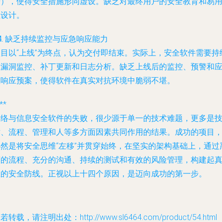
号），使得安全措施形同虚设。缺乏对最终用户的安全教育和易
性设计。
4. 缺乏持续监控与应急响应能力
项目以“上线”为终点，认为交付即结束。实际上，安全软件需要持
的漏洞监控、补丁更新和日志分析。缺乏上线后的监控、预警和
急响应预案，使得软件在真实对抗环境中脆弱不堪。
**
网络与信息安全软件的失败，很少源于单一的技术难题，更多是
术、流程、管理和人等多方面因素共同作用的结果。成功的项目
必然是将安全思维“左移”并贯穿始终，在坚实的架构基础上，通过
谨的流程、充分的沟通、持续的测试和有效的风险管理，构建起
正的安全防线。正视以上十四个原因，是迈向成功的第一步。
若转载，请注明出处：http://www.sl6464.com/product/54.html