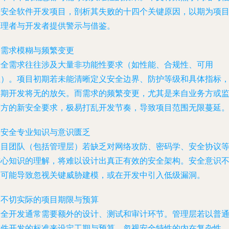
息安全软件开发项目，剖析其失败的十四个关键原因，以期为项
管理者与开发者提供警示与借鉴。
. 需求模糊与频繁变更
安全需求往往涉及大量非功能性要求（如性能、合规性、可用
性）。项目初期若未能清晰定义安全边界、防护等级和具体指标
后期开发将无的放矢。而需求的频繁变更，尤其是来自业务方或
管方的新安全要求，极易打乱开发节奏，导致项目范围无限蔓延
. 安全专业知识与意识匮乏
项目团队（包括管理层）若缺乏对网络攻防、密码学、安全协议
核心知识的理解，将难以设计出真正有效的安全架构。安全意识
足可能导致忽视关键威胁建模，或在开发中引入低级漏洞。
. 不切实际的项目期限与预算
安全开发通常需要额外的设计、测试和审计环节。管理层若以普
软件开发的标准来设定工期与预算，忽视安全特性的内在复杂性