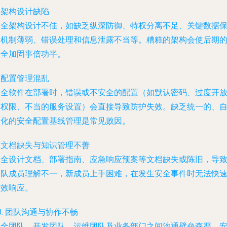
. 架构设计缺陷
安全架构设计不佳，如缺乏纵深防御、特权分离不足、关键数据
护机制薄弱、错误处理和信息泄露不当等。糟糕的架构会使后期
安全加固事倍功半。
. 配置管理混乱
安全软件在部署时，错误或不安全的配置（如默认密码、过度开
的权限、不当的服务设置）会直接导致防护失效。缺乏统一的、
动化的安全配置基线管理是常见败因。
. 文档缺失与知识管理不善
安全设计文档、部署指南、应急响应预案等文档缺失或陈旧，导
团队成员理解不一，新成员上手困难，在发生安全事件时无法快
有效响应。
0. 团队沟通与协作不畅
安全团队、开发团队、运维团队及业务部门之间沟通壁垒森严。