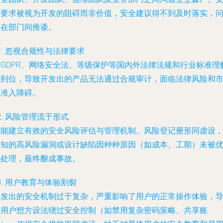
全要求被视为开发的阻碍而非价值，安全建议得不到及时落实，
题在部门间推诿。
1. 忽视合规性与法律要求
对GDPR、网络安全法、等级保护等国内外法律法规和行业标准理
不到位，导致开发出的产品无法通过合规审计，面临法律风险和
场准入障碍。
2. 风险管理流于形式
未能建立有效的安全风险评估与管理机制。风险登记册形同虚设
已知的高风险漏洞或设计缺陷因种种原因（如成本、工期）未被
先处理，最终酿成事故。
3. 用户教育与体验割裂
开发出的安全机制过于复杂，严重影响了用户的正常操作体验，
致用户想方设法绕过安全控制（如禁用复杂密码策略、共享账