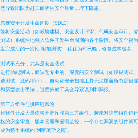
必然导致团队为赶工而牺牲安全质量，埋下隐患。
. 忽视安全开发生命周期（SDLC）
未能将安全活动（如威胁建模、安全设计评审、代码安全审计、
透测试）系统性地融入软件开发生命周期的各个阶段。将安全视
开发完成后的一次性“附加测试”，往往为时已晚，修复成本极高。
. 测试不充分，尤其是安全测试
仅进行功能测试，而缺乏专业的、深度的安全测试（如模糊测试
渗透测试、源码审计）。自动化安全扫描工具无法覆盖所有逻辑
洞和新型攻击手法，过度依赖工具会导致误判和漏报。
. 第三方组件与供应链风险
现代软件开发大量依赖开源库和第三方组件。若未对这些组件进
严格的安全审查、版本管理和漏洞监控，一个存在漏洞的组件就
成为整个系统的“阿喀琉斯之踵”。