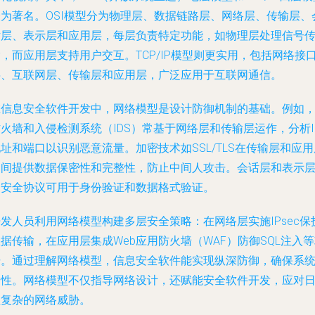
最为著名。OSI模型分为物理层、数据链路层、网络层、传输层、
话层、表示层和应用层，每层负责特定功能，如物理层处理信号
，而应用层支持用户交互。TCP/IP模型则更实用，包括网络接
层、互联网层、传输层和应用层，广泛应用于互联网通信。
在信息安全软件开发中，网络模型是设计防御机制的基础。例如
火墙和入侵检测系统（IDS）常基于网络层和传输层运作，分析I
址和端口以识别恶意流量。加密技术如SSL/TLS在传输层和应用
之间提供数据保密性和完整性，防止中间人攻击。会话层和表示
的安全协议可用于身份验证和数据格式验证。
发人员利用网络模型构建多层安全策略：在网络层实施IPsec保
据传输，在应用层集成Web应用防火墙（WAF）防御SQL注入
击。通过理解网络模型，信息安全软件能实现纵深防御，确保系
韧性。网络模型不仅指导网络设计，还赋能安全软件开发，应对
益复杂的网络威胁。